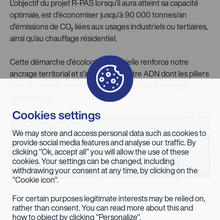
L’objectif du projet R-PAS lorsqu’il aura atteint sa capacité
optimale, est d’économiser jusqu’à 90 000 tonnes/an
d’émissions de CO₂ liées aux usages industriels ou tertiaires,
ainsi qu’au chauffage résidentiel.
Cette démarche d’écologie industrielle renforce notre
ancrage territorial et s’inscrit dans notre ADN dont les piliers
sont l’économie circulaire et l’utilisation d’une énergie
décarbonée.
Cookies settings
We may store and access personal data such as cookies to
provide social media features and analyse our traffic. By
clicking "Ok, accept all" you will allow the use of these
cookies. Your settings can be changed, including
withdrawing your consent at any time, by clicking on the
"Cookie icon".
For certain purposes legitimate interests may be relied on,
rather than consent. You can read more about this and
Partager sur
how to object by clicking "Personalize".