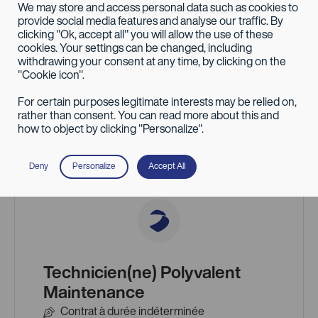
Technicien(ne) électrique de
We may store and access personal data such as cookies to
provide social media features and analyse our traffic. By
jour spécialisé(e)
clicking "Ok, accept all" you will allow the use of these
instrumentation régulation
cookies. Your settings can be changed, including
withdrawing your consent at any time, by clicking on the
Contrat à durée indéterminée
"Cookie icon".
For certain purposes legitimate interests may be relied on,
rather than consent. You can read more about this and
how to object by clicking "Personalize".
Deny
Personalize
Accept All
Technicien(ne) Polyvalent
Maintenance
Contrat à durée indéterminée