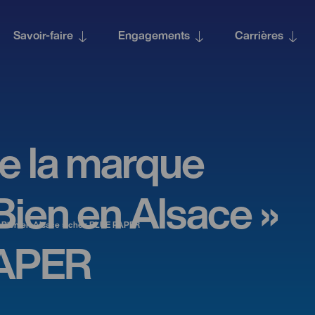
Savoir‑faire
Engagements
Carrières
e la marque
Bien en Alsace »
 Bien en Alsace » chez BLUE PAPER
PAPER