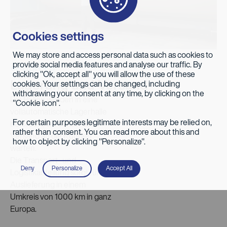
Cookies settings
We may store and access personal data such as cookies to
provide social media features and analyse our traffic. By
SCHRITT 8
clicking "Ok, accept all" you will allow the use of these
Lagerung und Versand
cookies. Your settings can be changed, including
withdrawing your consent at any time, by clicking on the
Die Rollen werden in eine
"Cookie icon".
vollautomatische Lagerhalle
For certain purposes legitimate interests may be relied on,
befördert, wo sie auf den
rather than consent. You can read more about this and
Versand an die Kunden
how to object by clicking "Personalize".
warten.
Die Transport- und
Deny
Personalize
Accept All
Logistikabteilung sorgt für die
Auslieferung in einem
Umkreis von 1000 km in ganz
Europa.