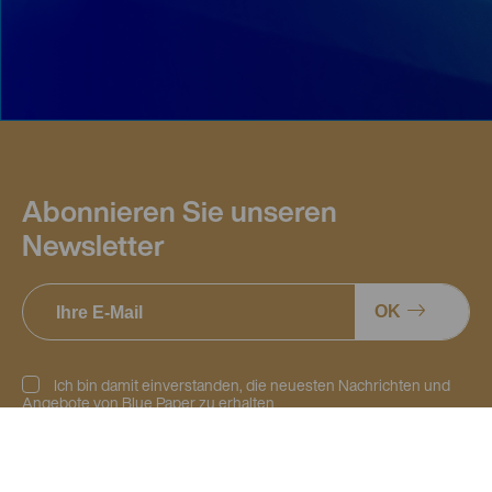
Abonnieren Sie unseren
Newsletter
OK
Ich bin damit einverstanden, die neuesten Nachrichten und
Angebote von Blue Paper zu erhalten
Die von Ihnen in diesem Formular gemachten Angaben sind für Blue Paper
bestimmt. Sie haben das Recht auf Zugang, Berichtigung und Löschung der Sie
betreffenden Daten. Sie können jedes dieser Rechte ausüben, indem Sie Ihren