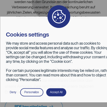
werden nach den Grundsätzen der kontinuierlichen
Verbesserung verwaltet. Ihre Überwachung beruht auf
jährlichen Zielen, ehrgeizigen und verantwortungsbewussten
Mitteln sowie dem Engagement der Mitarbeiter.
Cookies settings
We may store and access personal data such as cookies to
Laden Sie unsere vollständige
provide social media features and analyse our traffic. By clickin
"Ok, accept all" you will allow the use of these cookies. Your
Richtlinie herunter
settings can be changed, including withdrawing your consent 
any time, by clicking on the "Cookie icon".
Erkunden Sie unser gesamtes Engagement für eine
For certain purposes legitimate interests may be relied on, rat
than consent. You can read more about this and how to object
verantwortungsvollere Zukunft. Laden Sie das PDF
clicking "Personalize".
herunter und erhalten Sie einen klaren Überblick über
unsere Aktionen, Ziele und Werte, die unsere täglichen
Entscheidungen leiten.
Deny
Personalize
Accept All