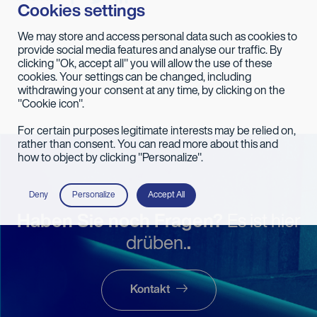
Cookies settings
We may store and access personal data such as cookies to
provide social media features and analyse our traffic. By
clicking "Ok, accept all" you will allow the use of these
cookies. Your settings can be changed, including
withdrawing your consent at any time, by clicking on the
"Cookie icon".
For certain purposes legitimate interests may be relied on,
rather than consent. You can read more about this and
how to object by clicking "Personalize".
Deny
Personalize
Accept All
Haben Sie noch Fragen?
Es ist hier
drüben.
.
Kontakt