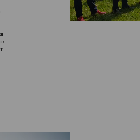
er
se
ie
rn