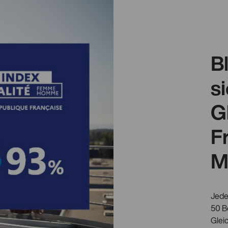
B
si
G
F
M
Jede
50 B
Glei