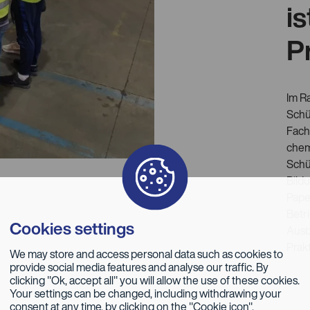
i
P
Im R
Schü
Fach
chem
Schü
Bild
Pape
Betr
Cookies settings
Ausb
Prak
We may store and access personal data such as cookies to
provide social media features and analyse our traffic. By
clicking "Ok, accept all" you will allow the use of these cookies.
Your settings can be changed, including withdrawing your
consent at any time, by clicking on the "Cookie icon".