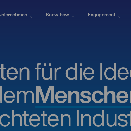
Unternehmen
Know-how
Engagement
ten für die Id
dem
Mensche
ichteten Indust