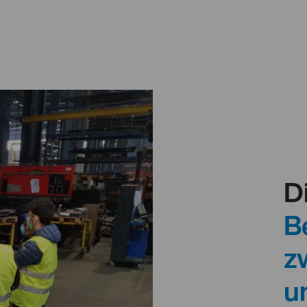
D
B
z
u