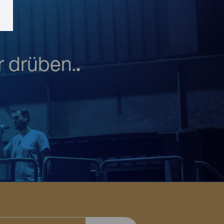
er drüben.
.