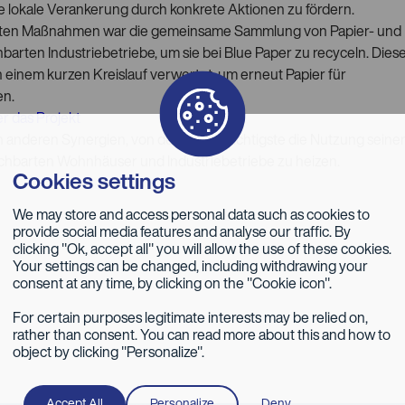
e lokale Verankerung durch konkrete Aktionen zu fördern.
zten Maßnahmen war die gemeinsame Sammlung von Papier- und
barten Industriebetriebe, um sie bei Blue Paper zu recyceln. Dies
in einem kurzen Kreislauf verwertet, um erneut Papier für
en.
r das Projekt
 an anderen Synergien, von denen die wichtigste die Nutzung seine
chbarten Wohnhäuser und Industriebetriebe zu heizen.
Cookies settings
We may store and access personal data such as cookies to
provide social media features and analyse our traffic. By
clicking "Ok, accept all" you will allow the use of these cookies.
Your settings can be changed, including withdrawing your
consent at any time, by clicking on the "Cookie icon".
For certain purposes legitimate interests may be relied on,
rather than consent. You can read more about this and how to
object by clicking "Personalize".
Accept All
Personalize
Deny