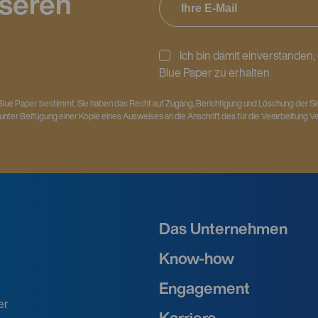
nseren
Ich bin damit einverstanden
Blue Paper zu erhalten
Blue Paper bestimmt. Sie haben das Recht auf Zugang, Berichtigung und Löschung der Si
 unter Beifügung einer Kopie eines Ausweises an die Anschrift des für die Verarbeitung V
Das Unternehmen
Know-how
Engagement
er