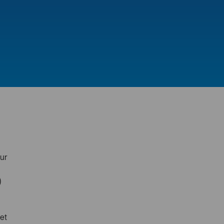
zur
)
et