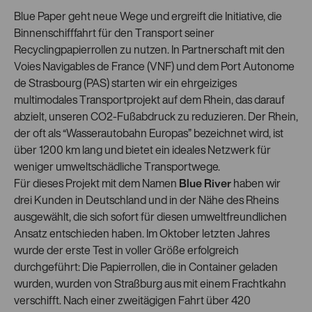
Blue Paper geht neue Wege und ergreift die Initiative, die
Binnenschifffahrt für den Transport seiner
Recyclingpapierrollen zu nutzen. In Partnerschaft mit den
Voies Navigables de France (VNF) und dem Port Autonome
de Strasbourg (PAS) starten wir ein ehrgeiziges
multimodales Transportprojekt auf dem Rhein, das darauf
abzielt, unseren CO2-Fußabdruck zu reduzieren. Der Rhein,
der oft als “Wasserautobahn Europas” bezeichnet wird, ist
über 1200 km lang und bietet ein ideales Netzwerk für
weniger umweltschädliche Transportwege.
Für dieses Projekt mit dem Namen
Blue River
haben wir
drei Kunden in Deutschland und in der Nähe des Rheins
ausgewählt, die sich sofort für diesen umweltfreundlichen
Ansatz entschieden haben. Im Oktober letzten Jahres
wurde der erste Test in voller Größe erfolgreich
durchgeführt: Die Papierrollen, die in Container geladen
wurden, wurden von Straßburg aus mit einem Frachtkahn
verschifft. Nach einer zweitägigen Fahrt über 420