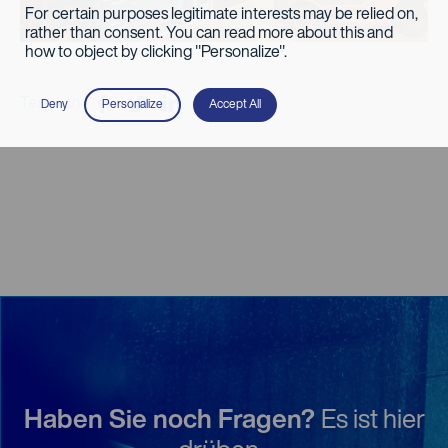
For certain purposes legitimate interests may be relied on,
rather than consent. You can read more about this and
how to object by clicking "Personalize".
Teilen an
Deny
Personalize
Accept All
Haben Sie noch Fragen?
Es ist hier