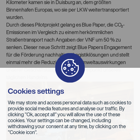
Kilometer kamen sie in Duisburg an, dem größten
Binnenhafen Europas, wo sie per LKW weitertransportiert
wurden.
Durch dieses Pilotprojekt gelang es Blue Paper, die CO₂-
Emissionen im Vergleich zu einem herkömmlichen
Straßentransport nach Angaben der VNF um 50 % zu
senken. Dieser neue Schritt zeigt Blue Papers Engagement
für die Förderung nachhaltiger Logistiklösungen und stellt
einmal mehr die Reduzierung der Umweltauswirkungen
unserer Geschäftstätigkeit in den Mittelpunkt unseres
täglichen Handelns.
Cookies settings
We may store and access personal data such as cookies to
provide social media features and analyse our traffic. By
clicking "Ok, accept all" you will allow the use of these
cookies. Your settings can be changed, including
withdrawing your consent at any time, by clicking on the
"Cookie icon".