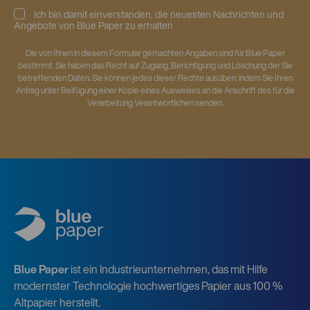
Ich bin damit einverstanden, die neuesten Nachrichten und
Angebote von Blue Paper zu erhalten
Die von Ihnen in diesem Formular gemachten Angaben sind für Blue Paper
bestimmt. Sie haben das Recht auf Zugang, Berichtigung und Löschung der Sie
betreffenden Daten. Sie können jedes dieser Rechte ausüben, indem Sie Ihren
Antrag unter Beifügung einer Kopie eines Ausweises an die Anschrift des für die
Verarbeitung Verantwortlichen senden.
Blue Paper
ist ein Industrieunternehmen, das mit Hilfe
modernster Technologie hochwertiges Papier aus 100 %
Altpapier herstellt.